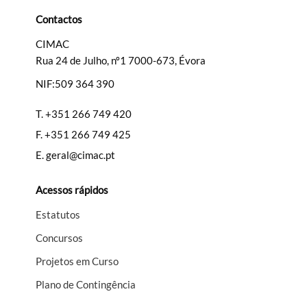
Categorias gerais
Contactos
CIMAC
Rua 24 de Julho, nº1 7000-673, Évora
NIF:509 364 390
Filtros
T.
+351 266 749 420
F.
+351 266 749 425
E.
geral@cimac.pt
Acessos rápidos
Estatutos
Concursos
Projetos em Curso
Plano de Contingência