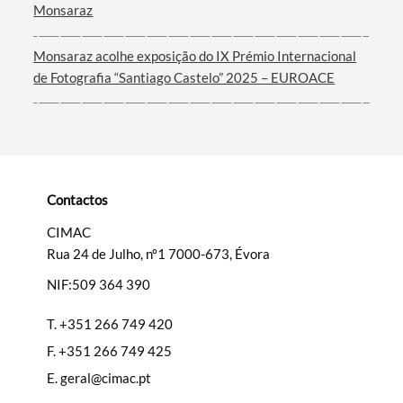
Monsaraz
Monsaraz acolhe exposição do IX Prémio Internacional
de Fotografia “Santiago Castelo” 2025 – EUROACE
Categorias gerais
Filtros
Contactos
CIMAC
Rua 24 de Julho, nº1 7000-673, Évora
NIF:509 364 390
T.
+351 266 749 420
F.
+351 266 749 425
E.
geral@cimac.pt