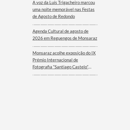
A voz da Luís Trigacheiro marcou
uma noite memorável nas Festas
de Agosto de Redondo
Agenda Cultural de agosto de
2026 em Reguengos de Monsaraz
Monsaraz acolhe exposição do IX
Prémio Internacional de
Fotografia “Santiago Castelo”
2025 – EUROACE