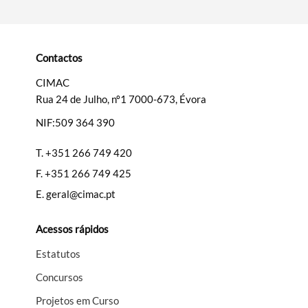
Contactos
CIMAC
Rua 24 de Julho, nº1 7000-673, Évora
NIF:509 364 390
T.
+351 266 749 420
F.
+351 266 749 425
E.
geral@cimac.pt
Acessos rápidos
Estatutos
Concursos
Projetos em Curso