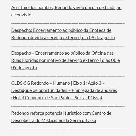
Ao ritmo dos bombos, Redondo viveu um dia de tradição
Categorias gerais
e convívio
Despacho: Encerramento ao público da Enoteca de
Redondo devido a serviço externo | dia 09 de agosto
Filtros
Despacho – Encerramento ao público da Oficina das
Ruas Floridas por motivo de serviço externo | dias 08 e
09 de agosto
CLDS-5G Redondo + Humano | Eixo 1: Ação 3 –
Dest@que de oportunidades – Empregada de andares
(Hotel Convento de São Paulo – Serra d´Ossa)
Redondo reforça potencial turístico com Centro de
Descoberta do Misticismo da Serra d´Ossa