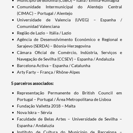
Município de Bolonha (CoBO) – Itália / Emilia-Romagna
Comunidade Intermunicipal do Alentejo Central
(CIMAC) – Portugal / Alentejo
Universidade de Valencia (UVEG) – Espanha /
Comunidad Valenciana
Região de Lazio – Itália / Lazio
Termo de Pesquisa
Agência de Desenvolvimento Económico e Regional e
Sarajevo (SERDA) – Bósnia-Herzegovina
Câmara Oficial de Comércio, Indústria, Serviços e
Navegação de Sevilha (CCSEV) – Espanha / Andaluzia
Barcelona Activa – Espanha / Catalunha
Categorias gerais
Arty Farty – França / Rhône-Alpes
​5 parceiros associados:
Representação Permanent
e do British Council em
Portugal – Portugal / Área Metropolitana de Lisboa
Fundação Valletta 2018 – Malta
Filtros
Nova Iskra – Sérvia
Faculdade de Belas Artes – Universidade de Sevilha –
Espanha / Andaluzia
Instituto de Cultura do Município de Barcelona –