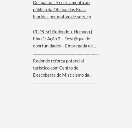
Despacho – Encerramento ao
público da Oficina das Ruas
Floridas por motivo de serviço
externo | dias 08 e 09 de agosto
CLDS-5G Redondo + Humano |
Eixo 1: Ação 3 – Dest@que de
oportunidades – Empregada de
andares (Hotel Convento de São
Paulo – Serra d´Ossa)
Redondo reforça potencial
turístico com Centro de
Descoberta do Misticismo da
Serra d´Ossa