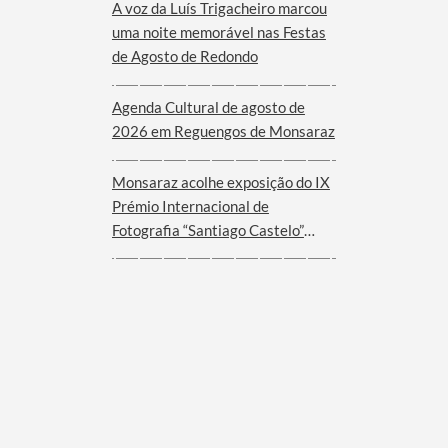
A voz da Luís Trigacheiro marcou
uma noite memorável nas Festas
de Agosto de Redondo
Agenda Cultural de agosto de
2026 em Reguengos de Monsaraz
Monsaraz acolhe exposição do IX
Prémio Internacional de
Fotografia “Santiago Castelo”
2025 – EUROACE