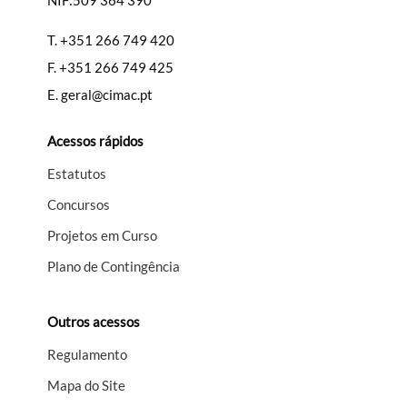
NIF:509 364 390
T.
+351 266 749 420
F.
+351 266 749 425
E.
geral@cimac.pt
Acessos rápidos
Estatutos
Concursos
Projetos em Curso
Plano de Contingência
Outros acessos
Regulamento
Mapa do Site