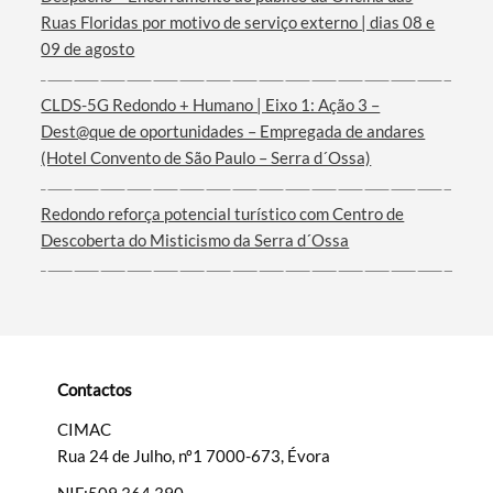
Ruas Floridas por motivo de serviço externo | dias 08 e
Termo de Pesquisa
09 de agosto
CLDS-5G Redondo + Humano | Eixo 1: Ação 3 –
Dest@que de oportunidades – Empregada de andares
(Hotel Convento de São Paulo – Serra d´Ossa)
Categorias gerais
Redondo reforça potencial turístico com Centro de
Descoberta do Misticismo da Serra d´Ossa
Filtros
Contactos
CIMAC
Rua 24 de Julho, nº1 7000-673, Évora