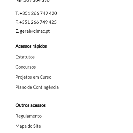
NIF:509 364 390
T.
+351 266 749 420
F.
+351 266 749 425
E.
geral@cimac.pt
Acessos rápidos
Estatutos
Concursos
Projetos em Curso
Plano de Contingência
Outros acessos
Regulamento
Mapa do Site