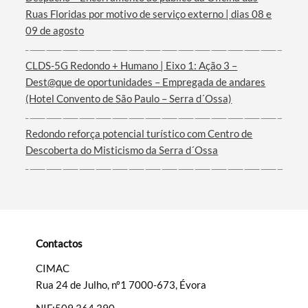
Ruas Floridas por motivo de serviço externo | dias 08 e
Termo de Pesquisa
09 de agosto
CLDS-5G Redondo + Humano | Eixo 1: Ação 3 –
Dest@que de oportunidades – Empregada de andares
(Hotel Convento de São Paulo – Serra d´Ossa)
Categorias gerais
Redondo reforça potencial turístico com Centro de
Descoberta do Misticismo da Serra d´Ossa
Filtros
Contactos
CIMAC
Rua 24 de Julho, nº1 7000-673, Évora