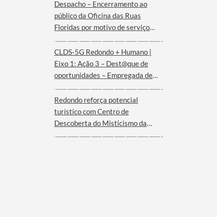
Despacho – Encerramento ao
público da Oficina das Ruas
Floridas por motivo de serviço
externo | dias 08 e 09 de agosto
CLDS-5G Redondo + Humano |
Eixo 1: Ação 3 – Dest@que de
oportunidades – Empregada de
andares (Hotel Convento de São
Paulo – Serra d´Ossa)
Redondo reforça potencial
turístico com Centro de
Descoberta do Misticismo da
Serra d´Ossa