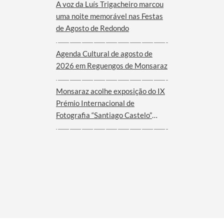
A voz da Luís Trigacheiro marcou
uma noite memorável nas Festas
de Agosto de Redondo
Agenda Cultural de agosto de
2026 em Reguengos de Monsaraz
Monsaraz acolhe exposição do IX
Prémio Internacional de
Fotografia “Santiago Castelo”
2025 – EUROACE