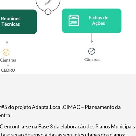
ar#5 do projeto Adapta.Local.CIMAC – Planeamento da
ntral.
encontra-se na Fase 3 da elaboração dos Planos Municipais
fase serão desenvolvidas as seguintes etapas dos planos: