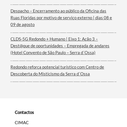
Despacho – Encerramento ao público da Oficina das
Termo de Pesquisa
Ruas Floridas por motivo de serviço externo | dias 08 e
09 de agosto
CLDS-5G Redondo + Humano | Eixo 1: Ação 3 –
Dest@que de oportunidades – Empregada de andares
Categorias gerais
(Hotel Convento de São Paulo – Serra d´Ossa)
Redondo reforça potencial turístico com Centro de
Descoberta do Misticismo da Serra d´Ossa
Filtros
Contactos
CIMAC