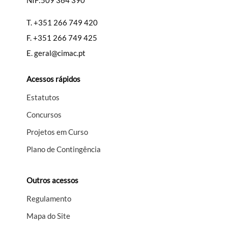
NIF:509 364 390
T.
+351 266 749 420
F.
+351 266 749 425
E.
geral@cimac.pt
Acessos rápidos
Estatutos
Concursos
Projetos em Curso
Plano de Contingência
Outros acessos
Regulamento
Mapa do Site