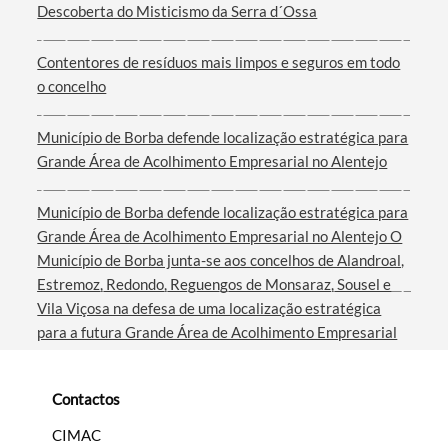
Descoberta do Misticismo da Serra d´Ossa
Termo de Pesquisa
Contentores de resíduos mais limpos e seguros em todo
o concelho
Município de Borba defende localização estratégica para
Grande Área de Acolhimento Empresarial no Alentejo
Categorias gerais
Município de Borba defende localização estratégica para
Grande Área de Acolhimento Empresarial no Alentejo O
Município de Borba junta-se aos concelhos de Alandroal,
Estremoz, Redondo, Reguengos de Monsaraz, Sousel e
Vila Viçosa na defesa de uma localização estratégica
Filtros
para a futura Grande Área de Acolhimento Empresarial
do Interior do Alentejo. Em reunião com a Comissão de
Coordenação e Desenvolvimento Regional do Alentejo
Contactos
(CCDR Alentejo), a autarquia borbense e os restantes
municípios apresentaram ao presidente Ricardo Pinheiro
CIMAC