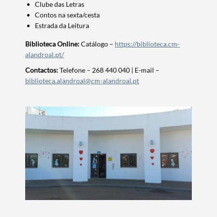
Clube das Letras
Contos na sexta/cesta
Estrada da Leitura
Biblioteca Online:
Catálogo –
https://biblioteca.cm-
alandroal.pt/
Termo de Pesquisa
Contactos:
Telefone – 268 440 040 | E-mail –
biblioteca.alandroal@cm-alandroal.pt
Categorias gerais
Filtros