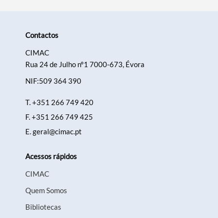
Contactos
CIMAC
Rua 24 de Julho nº1 7000-673, Évora
NIF:509 364 390
T.
+351 266 749 420
F.
+351 266 749 425
E.
geral@cimac.pt
Acessos rápidos
CIMAC
Quem Somos
Bibliotecas