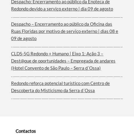
Despacho: Encerramento ao público da Enoteca de
Redondo devido a serviço externo | dia 09 de agosto
Termo de Pesquisa
Despacho – Encerramento ao público da Oficina das
Ruas Floridas por motivo de serviço externo | dias 08 e
09 de agosto
CLDS-5G Redondo + Humano | Eixo 1: Ação 3 –
Dest@que de oportunidades – Empregada de andares
Categorias gerais
(Hotel Convento de São Paulo – Serra d´Ossa)
Redondo reforça potencial turístico com Centro de
Descoberta do Misticismo da Serra d´Ossa
Filtros
Contactos