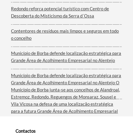
Redondo reforça potencial turístico com Centro de
Descoberta do Misticismo da Serra d´Ossa
Termo de Pesquisa
Contentores de resíduos mais limpos e seguros em todo
o concelho
Município de Borba defende localização estratégica para
Grande Área de Acolhimento Empresarial no Alentejo
Categorias gerais
Município de Borba defende localização estratégica para
Grande Área de Acolhimento Empresarial no Alentejo O
Município de Borba junta-se aos concelhos de Alandroal,
Estremoz, Redondo, Reguengos de Monsaraz, Sousel e
Filtros
Vila Viçosa na defesa de uma localização estratégica
para a futura Grande Área de Acolhimento Empresarial
do Interior do Alentejo. Em reunião com a Comissão de
Coordenação e Desenvolvimento Regional do Alentejo
Contactos
(CCDR Alentejo), a autarquia borbense e os restantes