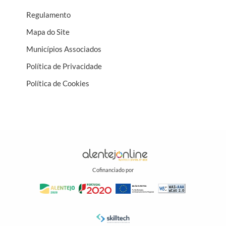
para a coesão territorial e para o desenvolvimento do
Regulamento
potencial económico de toda a região.
Mapa do Site
Municípios Associados
Política de Privacidade
Política de Cookies
Cofinanciado por