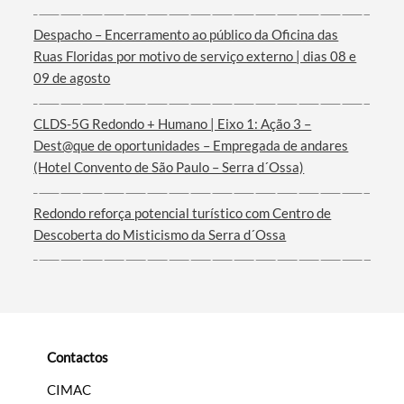
Despacho – Encerramento ao público da Oficina das
Termo de Pesquisa
Ruas Floridas por motivo de serviço externo | dias 08 e
09 de agosto
CLDS-5G Redondo + Humano | Eixo 1: Ação 3 –
Dest@que de oportunidades – Empregada de andares
Categorias gerais
(Hotel Convento de São Paulo – Serra d´Ossa)
Redondo reforça potencial turístico com Centro de
Descoberta do Misticismo da Serra d´Ossa
Filtros
Contactos
CIMAC