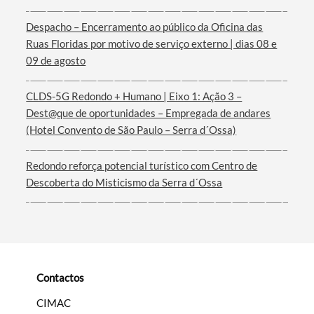
Despacho – Encerramento ao público da Oficina das
Termo de Pesquisa
Ruas Floridas por motivo de serviço externo | dias 08 e
09 de agosto
CLDS-5G Redondo + Humano | Eixo 1: Ação 3 –
Dest@que de oportunidades – Empregada de andares
Categorias gerais
(Hotel Convento de São Paulo – Serra d´Ossa)
Redondo reforça potencial turístico com Centro de
Descoberta do Misticismo da Serra d´Ossa
Filtros
Contactos
CIMAC