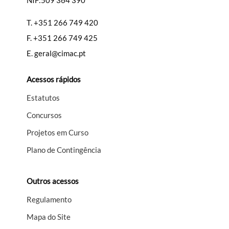
NIF:509 364 390
T.
+351 266 749 420
F.
+351 266 749 425
E.
geral@cimac.pt
Acessos rápidos
Estatutos
Concursos
Projetos em Curso
Plano de Contingência
Outros acessos
Regulamento
Mapa do Site