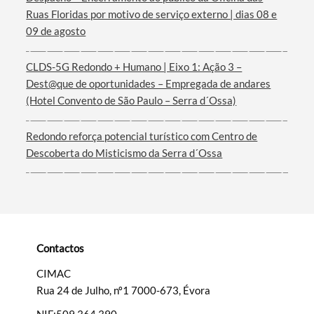
Ruas Floridas por motivo de serviço externo | dias 08 e
Termo de Pesquisa
09 de agosto
CLDS-5G Redondo + Humano | Eixo 1: Ação 3 –
Dest@que de oportunidades – Empregada de andares
(Hotel Convento de São Paulo – Serra d´Ossa)
Categorias gerais
Redondo reforça potencial turístico com Centro de
Descoberta do Misticismo da Serra d´Ossa
Filtros
Contactos
CIMAC
Rua 24 de Julho, nº1 7000-673, Évora