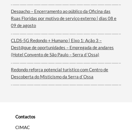
Despacho – Encerramento ao público da Oficina das
Termo de Pesquisa
Ruas Floridas por motivo de serviço externo | dias 08 e
09 de agosto
CLDS-5G Redondo + Humano | Eixo 1: Ação 3 –
Dest@que de oportunidades – Empregada de andares
Categorias gerais
(Hotel Convento de São Paulo – Serra d´Ossa)
Redondo reforça potencial turístico com Centro de
Descoberta do Misticismo da Serra d´Ossa
Filtros
Contactos
CIMAC