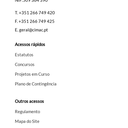
NIF:509 364 390
T.
+351 266 749 420
F.
+351 266 749 425
E.
geral@cimac.pt
Acessos rápidos
Estatutos
Concursos
Projetos em Curso
Plano de Contingência
Outros acessos
Regulamento
Mapa do Site