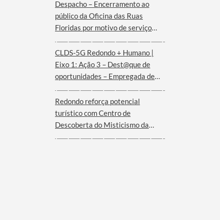
Despacho – Encerramento ao
público da Oficina das Ruas
Floridas por motivo de serviço
externo | dias 08 e 09 de agosto
CLDS-5G Redondo + Humano |
Eixo 1: Ação 3 – Dest@que de
oportunidades – Empregada de
andares (Hotel Convento de São
Paulo – Serra d´Ossa)
Redondo reforça potencial
turístico com Centro de
Descoberta do Misticismo da
Serra d´Ossa