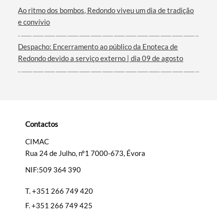
Ao ritmo dos bombos, Redondo viveu um dia de tradição
e convívio
Despacho: Encerramento ao público da Enoteca de
Redondo devido a serviço externo | dia 09 de agosto
Contactos
CIMAC
Rua 24 de Julho, nº1 7000-673, Évora
NIF:509 364 390
T.
+351 266 749 420
F.
+351 266 749 425