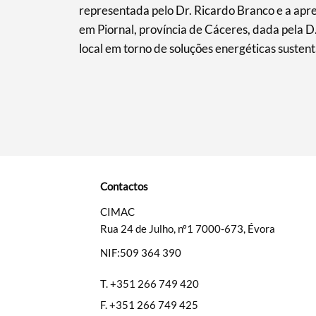
representada pelo Dr. Ricardo Branco e a apr
em Piornal, província de Cáceres, dada pela 
local em torno de soluções energéticas sustent
Contactos
CIMAC
Rua 24 de Julho, nº1 7000-673, Évora
NIF:509 364 390
T.
+351 266 749 420
F.
+351 266 749 425