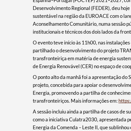
Espanha–Portugal (POCTEP) 2021–2027, cofin
Desenvolvimento Regional (FEDER), deu hoje u
Categorias gerais
sustentável na região da EUROACE com o lança
Aconselhamento Comunitário, numa sessão púb
institucionais e técnicos dos dois lados da front
O evento teve início às 11h00, nas instalaçõe
Filtros
partilhado o desenvolvimento do projeto 
transfronteiriça em matéria de energia suste
de Energia Renovável (CER) no espaço de co
O ponto alto da manhã foi a apresentação do
projeto, concebida para apoiar o desenvolvi
Energia, promovendo a partilha de conhecimento
transfronteiriços. Mais informações em:
https
A sessão incluiu ainda a partilha de casos de
como a iniciativa Culatra2030, apresentada p
Energia da Comenda – Leste II, que sublinhou o