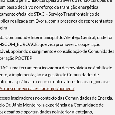
anciado pela União Europeia através do Fundo Europeu de
m passo decisivo no reforço da transição energética
mento oficial do STAC – Serviço Transfronteiriço de
lica realizada em Évora, com a presença de representantes
eira.
s da Comunidade Intermunicipal do Alentejo Central, onde foi
TRANSCOM_EUROACE, que visa promover a cooperação
ntável, apoiando o surgimento e consolidação de Comunidades
operação POCTEP.
 STAC, uma ferramenta inovadora desenvolvida no âmbito do
mento, a implementação e a gestão de Comunidades de
, boas práticas e recursos entre atores locais, regionais e
://transcom-euroace-stac.eu/pt/homept/
 sucesso inspiradores no contexto das Comunidades de Energia,
elo Dr. Jânio Monteiro; a experiência da Comunidade de
s desafios e oportunidades no interior alentejano,