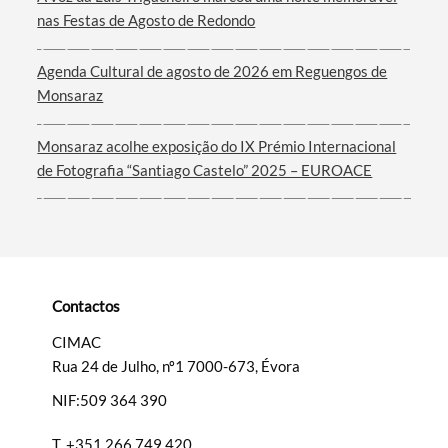
Termo de Pesquisa
nas Festas de Agosto de Redondo
Agenda Cultural de agosto de 2026 em Reguengos de
Monsaraz
Categorias gerais
Monsaraz acolhe exposição do IX Prémio Internacional
de Fotografia “Santiago Castelo” 2025 – EUROACE
Filtros
Contactos
CIMAC
Rua 24 de Julho, nº1 7000-673, Évora
NIF:509 364 390
T.
+351 266 749 420