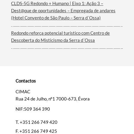
CLDS-5G Redondo + Humano | Eixo 1: Ação 3 –
Dest@que de oportunidades – Empregada de andares
(Hotel Convento de São Paulo – Serra d´Ossa)
Redondo reforça potencial turístico com Centro de
Categorias gerais
Descoberta do Misticismo da Serra d´Ossa
Filtros
Contactos
CIMAC
Rua 24 de Julho, nº1 7000-673, Évora
NIF:509 364 390
T.
+351 266 749 420
F.
+351 266 749 425