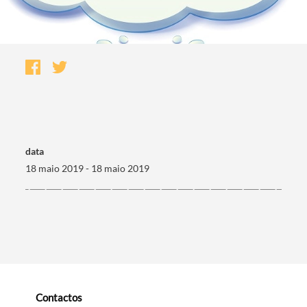
data
18 maio 2019 - 18 maio 2019
Termo de Pesquisa
Categorias gerais
Contactos