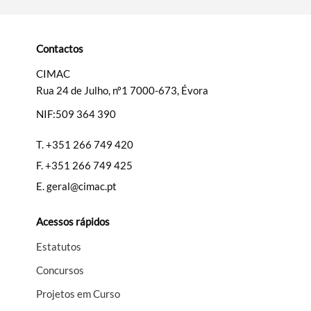
Categorias gerais
Contactos
CIMAC
Rua 24 de Julho, nº1 7000-673, Évora
Filtros
NIF:509 364 390
T.
+351 266 749 420
F.
+351 266 749 425
E.
geral@cimac.pt
Acessos rápidos
Estatutos
Concursos
Projetos em Curso