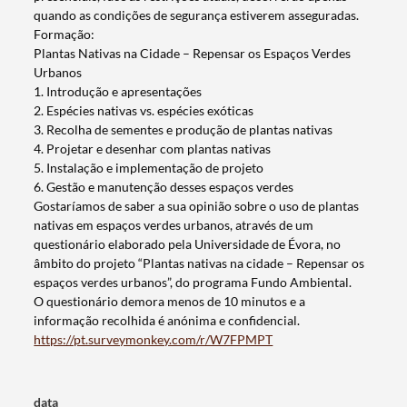
quando as condições de segurança estiverem asseguradas.
Formação:
Plantas Nativas na Cidade – Repensar os Espaços Verdes
Urbanos
1. Introdução e apresentações
2. Espécies nativas vs. espécies exóticas
3. Recolha de sementes e produção de plantas nativas
4. Projetar e desenhar com plantas nativas
5. Instalação e implementação de projeto
6. Gestão e manutenção desses espaços verdes
Termo de Pesquisa
Gostaríamos de saber a sua opinião sobre o uso de plantas
nativas em espaços verdes urbanos, através de um
questionário elaborado pela Universidade de Évora, no
âmbito do projeto “Plantas nativas na cidade – Repensar os
espaços verdes urbanos”, do programa Fundo Ambiental.
O questionário demora menos de 10 minutos e a
Categorias gerais
informação recolhida é anónima e confidencial.
https://pt.surveymonkey.com/r/W7FPMPT
data