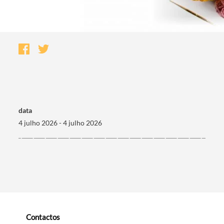
data
4 julho 2026 - 4 julho 2026
Termo de Pesquisa
Categorias gerais
Contactos