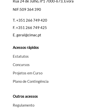
Rua 24 de Julho, nº1 7000-673, Évora
NIF:509 364 390
Filtros
T.
+351 266 749 420
F.
+351 266 749 425
E.
geral@cimac.pt
Acessos rápidos
Estatutos
Concursos
Projetos em Curso
Plano de Contingência
Outros acessos
Regulamento