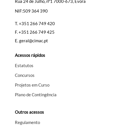
Rua 24 de Julho, nº1 7000-673, Évora
NIF:509 364 390
Filtros
T.
+351 266 749 420
F.
+351 266 749 425
E.
geral@cimac.pt
Acessos rápidos
Estatutos
Concursos
Projetos em Curso
Plano de Contingência
Outros acessos
Regulamento