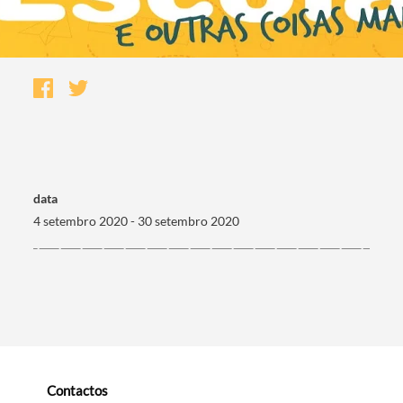
data
4 setembro 2020 - 30 setembro 2020
Termo de Pesquisa
Categorias gerais
Contactos