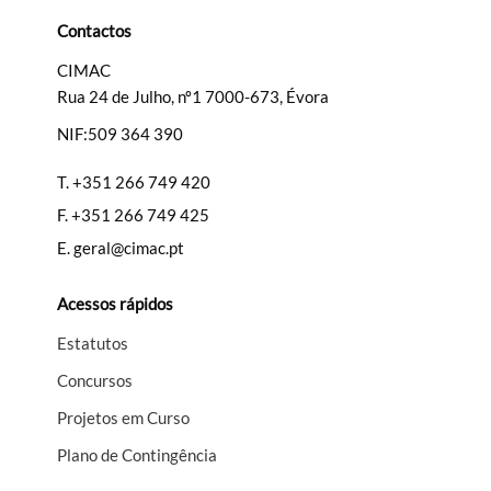
Categorias gerais
Contactos
CIMAC
Rua 24 de Julho, nº1 7000-673, Évora
NIF:509 364 390
Filtros
T.
+351 266 749 420
F.
+351 266 749 425
E.
geral@cimac.pt
Acessos rápidos
Estatutos
Concursos
Projetos em Curso
Plano de Contingência