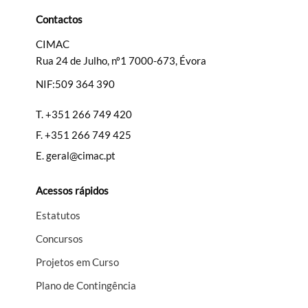
Categorias gerais
Contactos
CIMAC
Rua 24 de Julho, nº1 7000-673, Évora
NIF:509 364 390
Filtros
T.
+351 266 749 420
F.
+351 266 749 425
E.
geral@cimac.pt
Acessos rápidos
Estatutos
Concursos
Projetos em Curso
Plano de Contingência