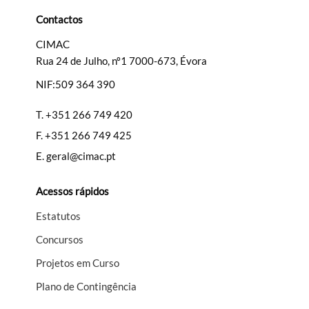
Categorias gerais
Contactos
CIMAC
Rua 24 de Julho, nº1 7000-673, Évora
NIF:509 364 390
Filtros
T.
+351 266 749 420
F.
+351 266 749 425
E.
geral@cimac.pt
Acessos rápidos
Estatutos
Concursos
Projetos em Curso
Plano de Contingência