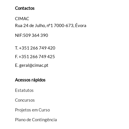
Categorias gerais
Contactos
CIMAC
Rua 24 de Julho, nº1 7000-673, Évora
NIF:509 364 390
Filtros
T.
+351 266 749 420
F.
+351 266 749 425
E.
geral@cimac.pt
Acessos rápidos
Estatutos
Concursos
Projetos em Curso
Plano de Contingência