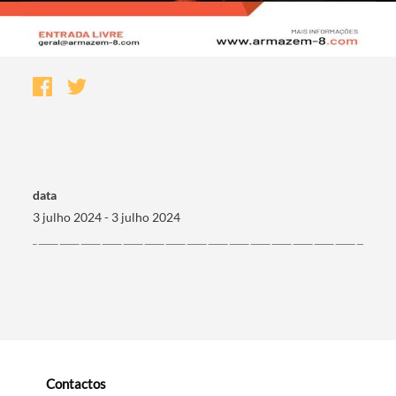
data
3 julho 2024 - 3 julho 2024
Termo de Pesquisa
Categorias gerais
Contactos