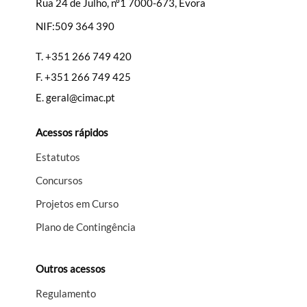
Rua 24 de Julho, nº1 7000-673, Évora
NIF:509 364 390
Filtros
T.
+351 266 749 420
F.
+351 266 749 425
E.
geral@cimac.pt
Acessos rápidos
Estatutos
Concursos
Projetos em Curso
Plano de Contingência
Outros acessos
Regulamento