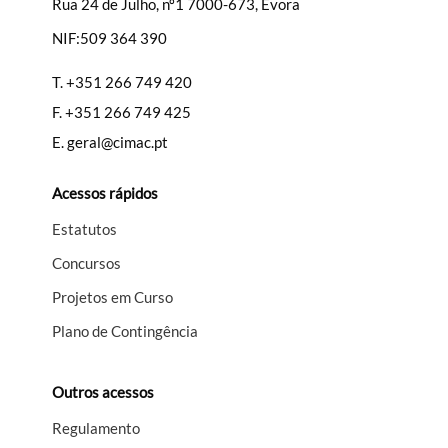
Rua 24 de Julho, nº1 7000-673, Évora
NIF:509 364 390
Filtros
T.
+351 266 749 420
F.
+351 266 749 425
E.
geral@cimac.pt
Acessos rápidos
Estatutos
Concursos
Projetos em Curso
Plano de Contingência
Outros acessos
Regulamento