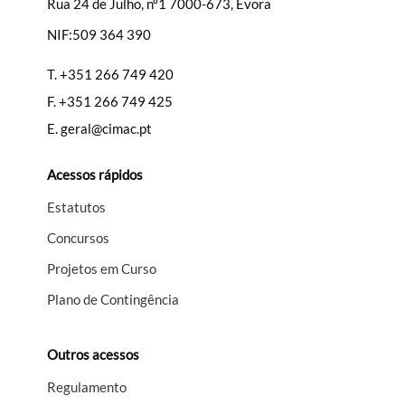
Rua 24 de Julho, nº1 7000-673, Évora
NIF:509 364 390
Filtros
T.
+351 266 749 420
F.
+351 266 749 425
E.
geral@cimac.pt
Acessos rápidos
Estatutos
Concursos
Projetos em Curso
Plano de Contingência
Outros acessos
Regulamento