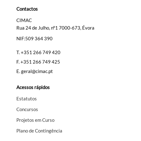
Categorias gerais
Contactos
CIMAC
Rua 24 de Julho, nº1 7000-673, Évora
NIF:509 364 390
Filtros
T.
+351 266 749 420
F.
+351 266 749 425
E.
geral@cimac.pt
Acessos rápidos
Estatutos
Concursos
Projetos em Curso
Plano de Contingência