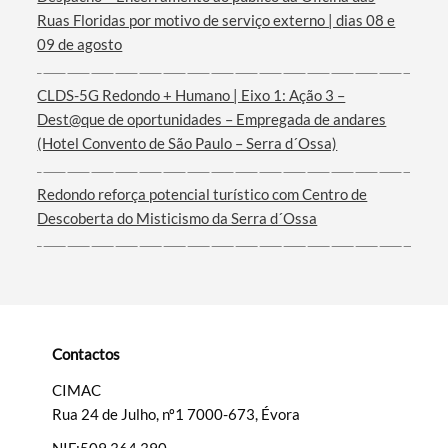
Ruas Floridas por motivo de serviço externo | dias 08 e
Termo de Pesquisa
09 de agosto
CLDS-5G Redondo + Humano | Eixo 1: Ação 3 –
Dest@que de oportunidades – Empregada de andares
(Hotel Convento de São Paulo – Serra d´Ossa)
Categorias gerais
Redondo reforça potencial turístico com Centro de
Descoberta do Misticismo da Serra d´Ossa
Filtros
Contactos
CIMAC
Rua 24 de Julho, nº1 7000-673, Évora