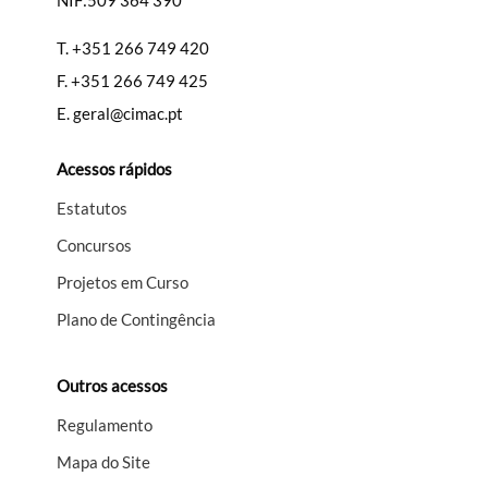
NIF:509 364 390
T.
+351 266 749 420
F.
+351 266 749 425
E.
geral@cimac.pt
Acessos rápidos
Estatutos
Concursos
Projetos em Curso
Plano de Contingência
Outros acessos
Regulamento
Mapa do Site