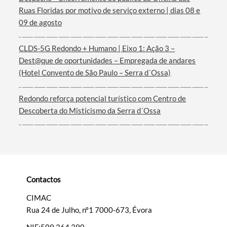
Ruas Floridas por motivo de serviço externo | dias 08 e
Termo de Pesquisa
09 de agosto
CLDS-5G Redondo + Humano | Eixo 1: Ação 3 –
Dest@que de oportunidades – Empregada de andares
(Hotel Convento de São Paulo – Serra d´Ossa)
Categorias gerais
Redondo reforça potencial turístico com Centro de
Descoberta do Misticismo da Serra d´Ossa
Filtros
Contactos
CIMAC
Rua 24 de Julho, nº1 7000-673, Évora