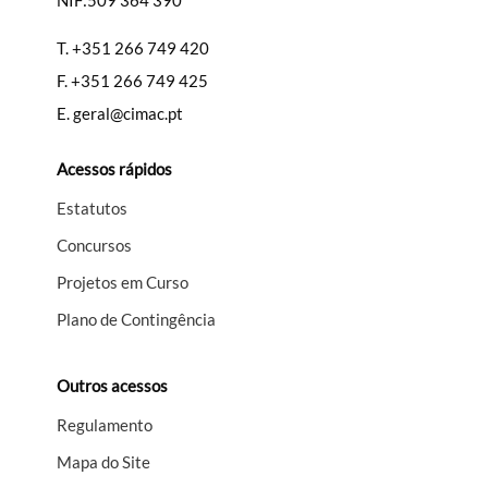
NIF:509 364 390
T.
+351 266 749 420
F.
+351 266 749 425
E.
geral@cimac.pt
Acessos rápidos
Estatutos
Concursos
Projetos em Curso
Plano de Contingência
Outros acessos
Regulamento
Mapa do Site