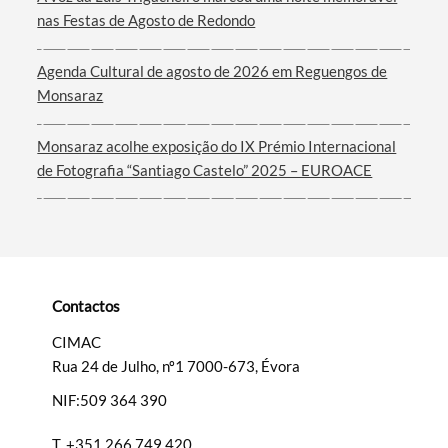
Termo de Pesquisa
nas Festas de Agosto de Redondo
Agenda Cultural de agosto de 2026 em Reguengos de
Monsaraz
Categorias gerais
Monsaraz acolhe exposição do IX Prémio Internacional
de Fotografia “Santiago Castelo” 2025 – EUROACE
Filtros
Contactos
CIMAC
Rua 24 de Julho, nº1 7000-673, Évora
NIF:509 364 390
T.
+351 266 749 420