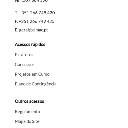
NIF:509 364 390
T.
+351 266 749 420
F.
+351 266 749 425
E.
geral@cimac.pt
Acessos rápidos
Estatutos
Concursos
Projetos em Curso
Plano de Contingência
Outros acessos
Regulamento
Mapa do Site