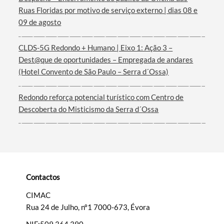
Ruas Floridas por motivo de serviço externo | dias 08 e
Termo de Pesquisa
09 de agosto
CLDS-5G Redondo + Humano | Eixo 1: Ação 3 –
Dest@que de oportunidades – Empregada de andares
(Hotel Convento de São Paulo – Serra d´Ossa)
Categorias gerais
Redondo reforça potencial turístico com Centro de
Descoberta do Misticismo da Serra d´Ossa
Filtros
Contactos
CIMAC
Rua 24 de Julho, nº1 7000-673, Évora