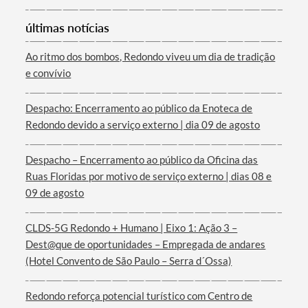
últimas notícias
Categorias gerais
Ao ritmo dos bombos, Redondo viveu um dia de tradição
e convívio
Despacho: Encerramento ao público da Enoteca de
Filtros
Redondo devido a serviço externo | dia 09 de agosto
Despacho – Encerramento ao público da Oficina das
Ruas Floridas por motivo de serviço externo | dias 08 e
09 de agosto
CLDS-5G Redondo + Humano | Eixo 1: Ação 3 –
Dest@que de oportunidades – Empregada de andares
(Hotel Convento de São Paulo – Serra d´Ossa)
Redondo reforça potencial turístico com Centro de