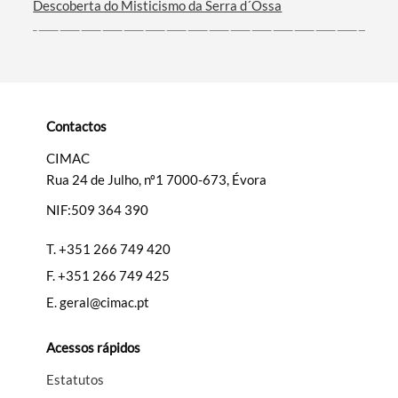
Descoberta do Misticismo da Serra d´Ossa
Contactos
CIMAC
Rua 24 de Julho, nº1 7000-673, Évora
NIF:509 364 390
T.
+351 266 749 420
F.
+351 266 749 425
E.
geral@cimac.pt
Acessos rápidos
Estatutos