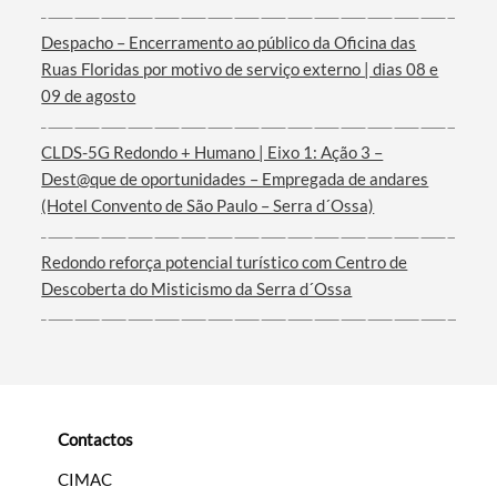
Despacho – Encerramento ao público da Oficina das
Termo de Pesquisa
Ruas Floridas por motivo de serviço externo | dias 08 e
09 de agosto
CLDS-5G Redondo + Humano | Eixo 1: Ação 3 –
Dest@que de oportunidades – Empregada de andares
Categorias gerais
(Hotel Convento de São Paulo – Serra d´Ossa)
Redondo reforça potencial turístico com Centro de
Descoberta do Misticismo da Serra d´Ossa
Filtros
Contactos
CIMAC